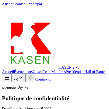
Aller au contenu principal
KASEN e.V.
Accueil
Événements
Unser Team
Membres
Presidential Hall of Fame
Connexion
FR
Mentions légales
Politique de confidentialité
Dernière mise à jour : avril 2026